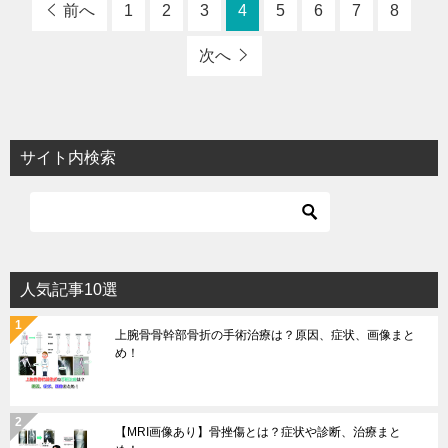
前へ
1
2
3
4
5
6
7
8
次へ
サイト内検索
人気記事10選
上腕骨骨幹部骨折の手術治療は？原因、症状、画像まと
め！
【MRI画像あり】骨挫傷とは？症状や診断、治療まと