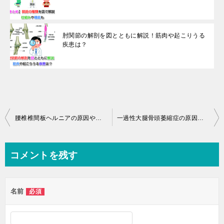
肘関節の解剖を図とともに解説！筋肉や起こりうる
疾患は？
投
腰椎椎間板ヘルニアの原因や手術は？入院期間はどれくらい？
一過性大腿骨頭萎縮症の原因や症状、治療法は？画像と共に解説
稿
ナ
コメントを残す
ビ
ゲ
名前
必須
ー
シ