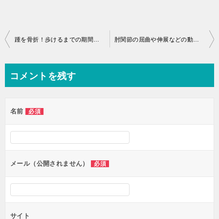
投
踵を骨折！歩けるまでの期間はどれくらい？
肘関節の屈曲や伸展などの動きについて！MMTなど検査方法も解説
稿
ナ
コメントを残す
ビ
ゲ
名前
必須
ー
シ
ョ
ン
メール（公開されません）
必須
サイト