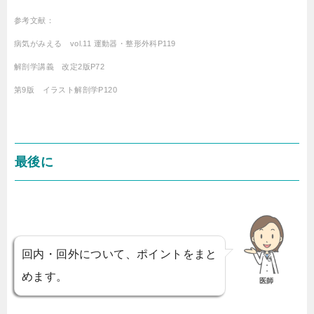
参考文献：
病気がみえる vol.11 運動器・整形外科P119
解剖学講義 改定2版P72
第9版 イラスト解剖学P120
最後に
回内・回外について、ポイントをまと
めます。
医師