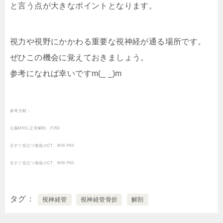
と言う点が大きなポイントとなります。
視力や視野にかかわる重要な視神経が通る場所です。
ぜひこの機会に覚えておきましょう。
参考になれば幸いですm(_ _)m
参考文献：
1)脳MRI1,正常解剖 P253
2)すぐ役立つ救急のCT、MRI P95
3)すぐ役立つ救急のCT、MRI P60
タグ
視神経管
視神経管骨折
解剖