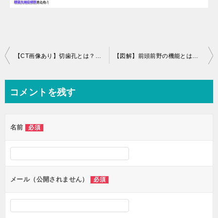
投
【CT画像あり】切歯孔とは？場所、通るものまとめ！
【図解】前頭前野の機能とは？低下するとどうなる？
稿
ナ
コメントを残す
ビ
ゲ
名前
必須
ー
シ
ョ
ン
メール（公開されません）
必須